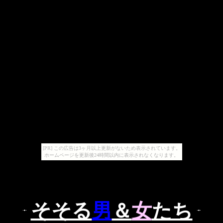
[PR] この広告は3ヶ月以上更新がないため表示されています。
ホームページを更新後24時間以内に表示されなくなります。
そそる
男
＆
女
たち